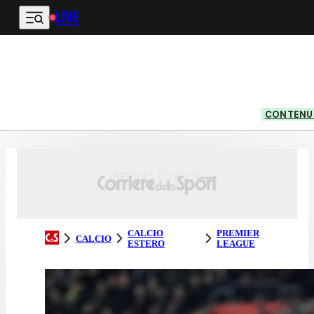
LIVE
Vai al contenuto principale
CONTENUT
CALCIO
PREMIER
CALCIO
ESTERO
LEAGUE