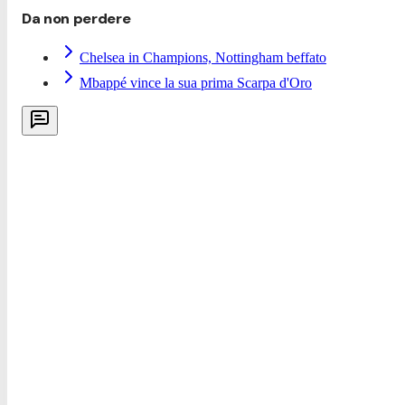
Da non perdere
Chelsea in Champions, Nottingham beffato
Mbappé vince la sua prima Scarpa d'Oro