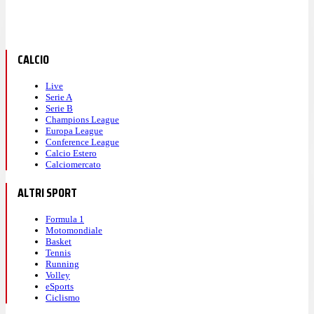
CALCIO
Live
Serie A
Serie B
Champions League
Europa League
Conference League
Calcio Estero
Calciomercato
ALTRI SPORT
Formula 1
Motomondiale
Basket
Tennis
Running
Volley
eSports
Ciclismo