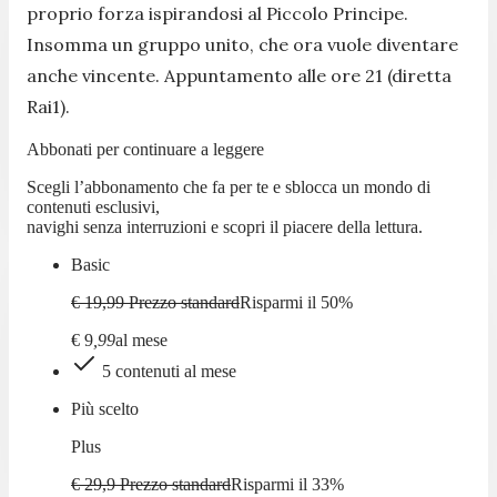
proprio forza ispirandosi al Piccolo Principe.
Insomma un gruppo unito, che ora vuole diventare
anche vincente. Appuntamento alle ore 21 (diretta
Rai1).
Abbonati per continuare a leggere
Scegli l’abbonamento che fa per te e sblocca un mondo di
contenuti esclusivi,
navighi senza interruzioni e scopri il piacere della lettura.
Basic
€ 19,99
Prezzo standard
Risparmi il
50
%
€
9
,
99
al mese
5 contenuti al mese
Più scelto
Plus
€ 29,9
Prezzo standard
Risparmi il
33
%