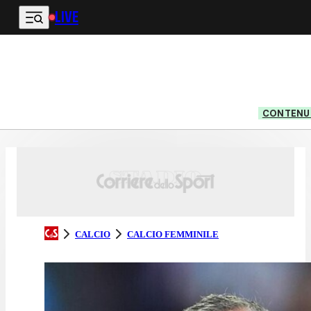
LIVE
Vai al contenuto principale
CONTENUT
CALCIO
CALCIO FEMMINILE