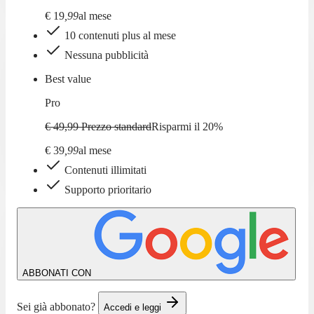
€
19
,
99
al mese
10 contenuti plus al mese
Nessuna pubblicità
Best value
Pro
€ 49,99
Prezzo standard
Risparmi il
20
%
€
39
,
99
al mese
Contenuti illimitati
Supporto prioritario
ABBONATI CON
Sei già abbonato?
Accedi e leggi