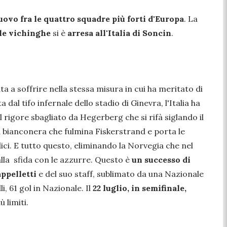
uovo fra le quattro squadre più forti d'Europa
. La
le vichinghe
si è
arresa all'Italia di Soncin
.
a a soffrire nella stessa misura in cui ha meritato di
a dal tifo infernale dello stadio di Ginevra, l'Italia ha
l rigore sbagliato da Hegerberg che si rifà siglando il
la bianconera che fulmina Fiskerstrand e porta le
dici. E tutto questo, eliminando la Norvegia che nel
lla sfida con le azzurre. Questo è
un successo di
ppelletti
e del suo staff, sublimato da una Nazionale
, 61 gol in Nazionale. Il
22 luglio, in semifinale,
 limiti.