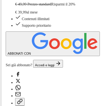
€ 49,99
Prezzo standard
Risparmi il
20
%
€
39
,
99
al mese
Contenuti illimitati
Supporto prioritario
ABBONATI CON
Sei già abbonato?
Accedi e leggi