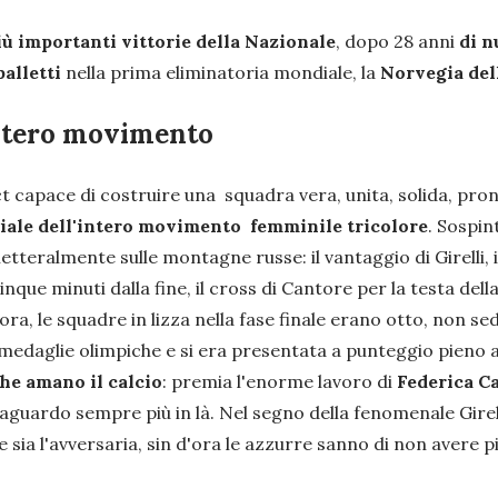
più importanti vittorie della Nazionale
, dopo 28 anni
di n
palletti
nella prima eliminatoria mondiale, la
Norvegia del
'intero movimento
t capace di costruire una squadra vera, unita, solida, pront
ziale dell'intero movimento femminile tricolore
. Sospint
tteralmente sulle montagne russe: il vantaggio di Girelli, i
que minuti dalla fine, il cross di Cantore per la testa del
ra, le squadre in lizza nella fase finale erano otto, non se
edaglie olimpiche e si era presentata a punteggio pieno a
che amano il calcio
: premia l'enorme lavoro di
Federica Ca
guardo sempre più in là. Nel segno della fenomenale Girelli
 sia l'avversaria, sin d'ora le azzurre sanno di non avere più