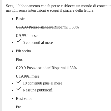
Scegli l’abbonamento che fa per te e sblocca un mondo di contenuti
navighi senza interruzioni e scopri il piacere della lettura.
Basic
€ 19,99
Prezzo standard
Risparmi il
50
%
€
9
,
99
al mese
5 contenuti al mese
Più scelto
Plus
€ 29,9
Prezzo standard
Risparmi il
33
%
€
19
,
99
al mese
10 contenuti plus al mese
Nessuna pubblicità
Best value
Pro