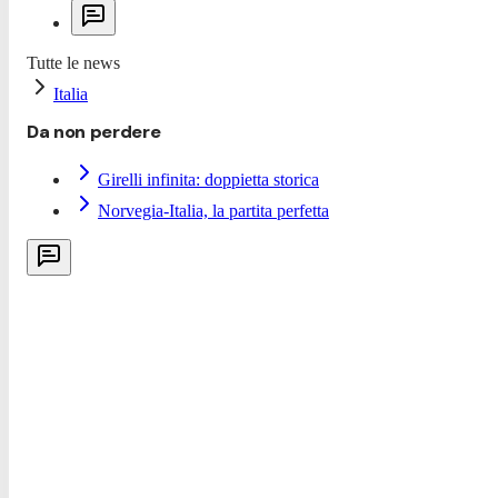
Tutte le news
Italia
Da non perdere
Girelli infinita: doppietta storica
Norvegia-Italia, la partita perfetta