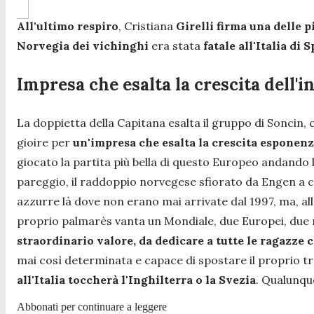
All'ultimo respiro
, Cristiana
Girelli firma una delle 
Norvegia
dei vichinghi
era stata
fatale all'Italia di S
Impresa che esalta la crescita dell
La doppietta della Capitana esalta il gruppo di Soncin, c
gioire per
un'impresa che esalta la crescita esponen
giocato la partita più bella di questo Europeo andando le
pareggio, il raddoppio norvegese sfiorato da Engen a cin
azzurre là dove non erano mai arrivate dal 1997, ma, allo
proprio palmarès vanta un Mondiale, due Europei, due m
straordinario valore, da dedicare a tutte le ragazze 
mai così determinata e capace di spostare il proprio tra
all'Italia toccherà l'Inghilterra o la Svezia
. Qualunque
Abbonati per continuare a leggere