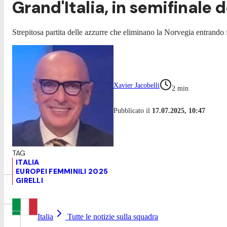
Grand'Italia, in semifinale d
Strepitosa partita delle azzurre che eliminano la Norvegia entrando 
Xavier Jacobelli
2
min
Pubblicato il
17.07.2025, 10:47
ITALIA
EUROPEI FEMMINILI 2025
GIRELLI
Italia
Tutte le notizie sulla squadra