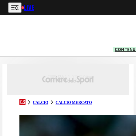
LIVE
Vai al contenuto principale
CONTENUT
CALCIO
CALCIO MERCATO