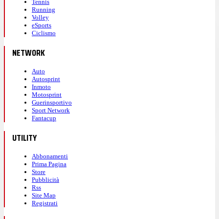
Tennis
Running
Volley
eSports
Ciclismo
NETWORK
Auto
Autosprint
Inmoto
Motosprint
Guerinsportivo
Sport Network
Fantacup
UTILITY
Abbonamenti
Prima Pagina
Store
Pubblicità
Rss
Site Map
Registrati