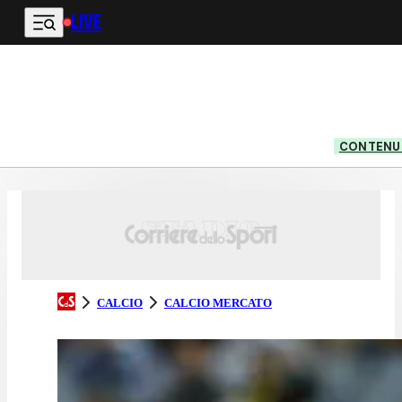
LIVE
Vai al contenuto principale
CONTENUT
CALCIO
CALCIO MERCATO