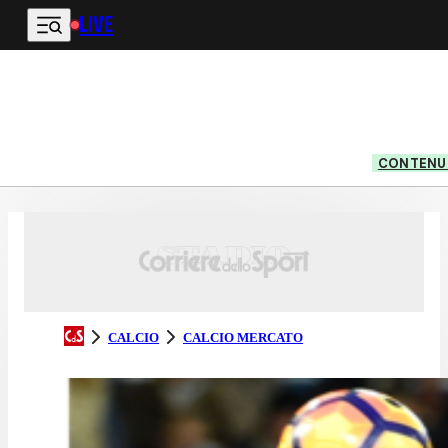
LIVE
Vai al contenuto principale
CONTENUT
CALCIO
CALCIO MERCATO