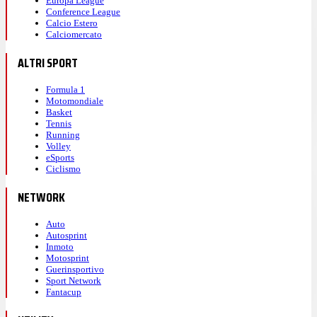
Europa League
Conference League
Calcio Estero
Calciomercato
ALTRI SPORT
Formula 1
Motomondiale
Basket
Tennis
Running
Volley
eSports
Ciclismo
NETWORK
Auto
Autosprint
Inmoto
Motosprint
Guerinsportivo
Sport Network
Fantacup