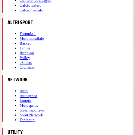
Conference League
Calcio Estero
Calciomercato
ALTRI SPORT
Formula 1
Motomondiale
Basket
Tennis
Running
Volley
eSports
Ciclismo
NETWORK
Auto
Autosprint
Inmoto
Motosprint
Guerinsportivo
Sport Network
Fantacup
UTILITY