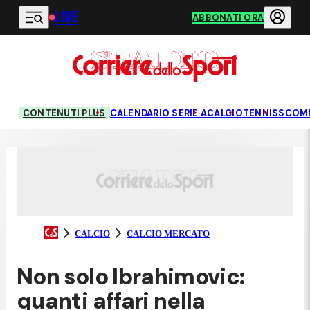
LIVE
Vai al contenuto principale
ABBONATI ORA
CONTENUTI PLUS
CALENDARIO SERIE A
CALCIO
TENNIS
SCOM
CALCIO
CALCIO MERCATO
Non solo Ibrahimovic:
quanti affari nella