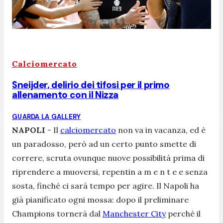
Calciomercato
Sneijder, delirio dei tifosi per il primo
allenamento con il Nizza
GUARDA LA GALLERY
NAPOLI
- Il
calciomercato
non va in vacanza, ed è
un paradosso, però ad un certo punto smette di
correre, scruta ovunque nuove possibilità prima di
riprendere a muoversi, repentin a m e n t e e senza
sosta, finché ci sarà tempo per agire. Il Napoli ha
già pianificato ogni mossa: dopo il preliminare
Champions tornerà dal
Manchester City
perché il