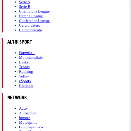
Serie A
Serie B
Champions League
Europa League
Conference League
Calcio Estero
Calciomercato
ALTRI SPORT
Formula 1
Motomondiale
Basket
Tennis
Running
Volley
eSports
Ciclismo
NETWORK
Auto
Autosprint
Inmoto
Motosprint
Guerinsportivo