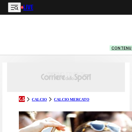
LIVE
Vai al contenuto principale
CONTENUT
CALCIO
CALCIO MERCATO