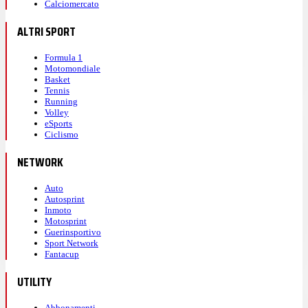
Calciomercato
ALTRI SPORT
Formula 1
Motomondiale
Basket
Tennis
Running
Volley
eSports
Ciclismo
NETWORK
Auto
Autosprint
Inmoto
Motosprint
Guerinsportivo
Sport Network
Fantacup
UTILITY
Abbonamenti