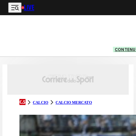
LIVE
Vai al contenuto principale
CONTENUT
CALCIO
CALCIO MERCATO