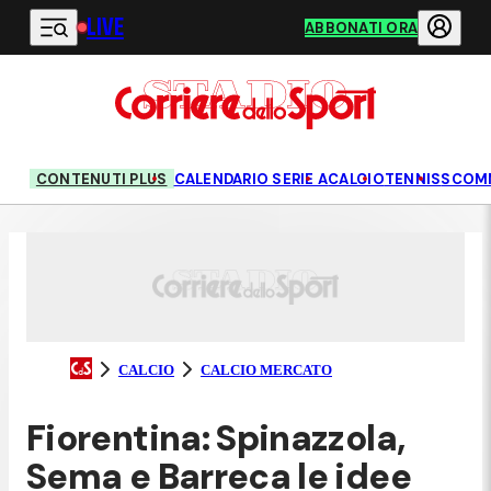
LIVE
Vai al contenuto principale
ABBONATI ORA
CONTENUTI PLUS
CALENDARIO SERIE A
CALCIO
TENNIS
SCOM
CALCIO
CALCIO MERCATO
Fiorentina: Spinazzola,
Sema e Barreca le idee