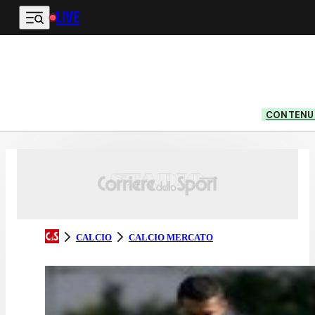
LIVE
Vai al contenuto principale
CONTENUT
CALCIO
CALCIO MERCATO