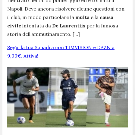
rientrato nel tardo pomeriggio ed è tornato a
Napoli. Deve ancora risolvere alcune questioni con
il club, in modo particolare la
multa
e la
causa
civile
intentata da
De Laurentiis
per la famosa
storia dell’ammutinamento. [...]
Segui la tua Squadra con TIMVISION e DAZN a
9,99€. Attiva!