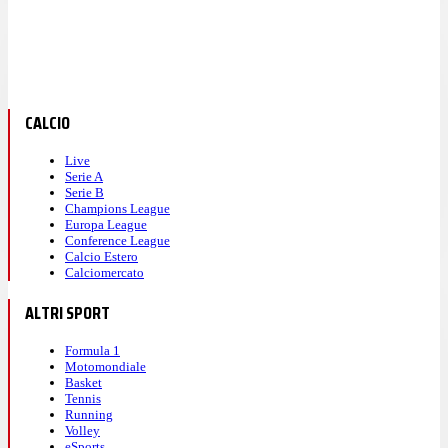
CALCIO
Live
Serie A
Serie B
Champions League
Europa League
Conference League
Calcio Estero
Calciomercato
ALTRI SPORT
Formula 1
Motomondiale
Basket
Tennis
Running
Volley
eSports