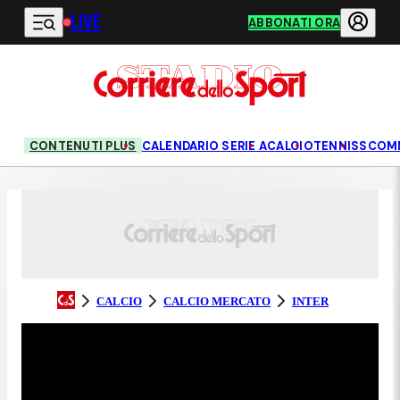
LIVE
Vai al contenuto principale
ABBONATI ORA
CONTENUTI PLUS
CALENDARIO SERIE A
CALCIO
TENNIS
SCOM
CALCIO
CALCIO MERCATO
INTER