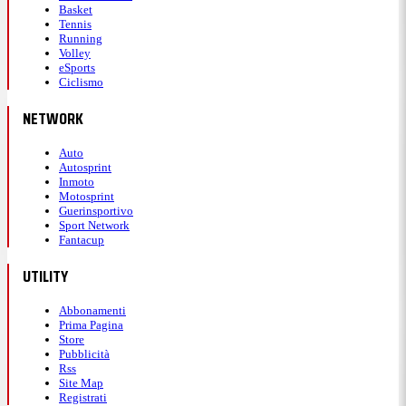
Basket
Tennis
Running
Volley
eSports
Ciclismo
NETWORK
Auto
Autosprint
Inmoto
Motosprint
Guerinsportivo
Sport Network
Fantacup
UTILITY
Abbonamenti
Prima Pagina
Store
Pubblicità
Rss
Site Map
Registrati