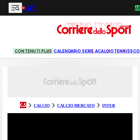
LIVE
Vai al contenuto principale
A
CONTENUTI PLUS
CALENDARIO SERIE A
CALCIO
TENNIS
SCO
CALCIO
CALCIO MERCATO
INTER