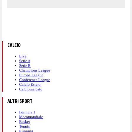
CALCIO
Live
Serie A
Serie B
Champions League
Europa League
Conference League
Calcio Estero
Calciomercato
ALTRI SPORT
Formula 1
Motomondiale
Basket
Tennis
Running