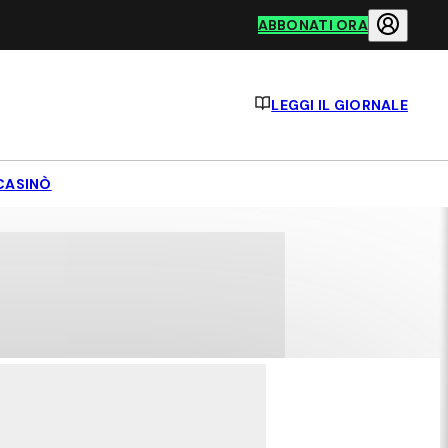
ABBONATI ORA
LEGGI IL GIORNALE
CASINÒ