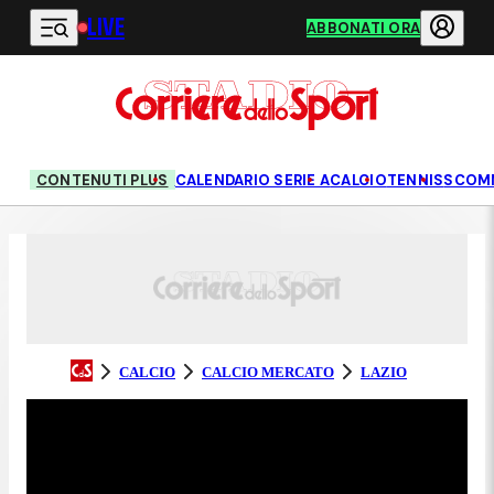
LIVE
Vai al contenuto principale
ABBONATI ORA
CONTENUTI PLUS
CALENDARIO SERIE A
CALCIO
TENNIS
SCOM
CALCIO
CALCIO MERCATO
LAZIO