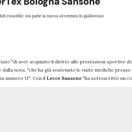
er l'ex Bologna Sansone
 club rossoblù: ora parte la nuova avventura in giallorosso
iato "
di aver acquisito il diritto alle prestazioni sportive d
 dalla nota,
"che ha già sostenuto le visite mediche presso 
lia numero 11"
. Con il
Lecce
Sansone
"ha sottoscritto un co