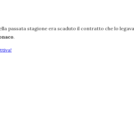
ella passata stagione era scaduto il contratto che lo legava
onaco
.
tiva!