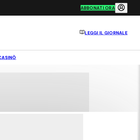
ABBONATI ORA
LEGGI IL GIORNALE
CASINÒ