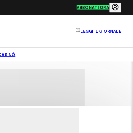
ABBONATI ORA
LEGGI IL GIORNALE
CASINÒ