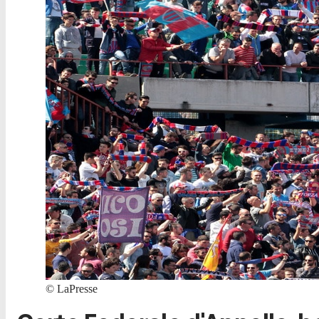
©
LaPresse