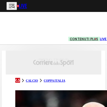
LIVE
Vai al contenuto principale
CONTENUTI PLUS
LIV
CALCIO
COPPA ITALIA