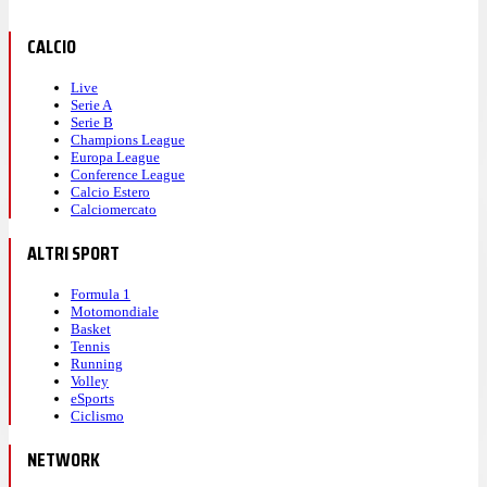
CALCIO
Live
Serie A
Serie B
Champions League
Europa League
Conference League
Calcio Estero
Calciomercato
ALTRI SPORT
Formula 1
Motomondiale
Basket
Tennis
Running
Volley
eSports
Ciclismo
NETWORK