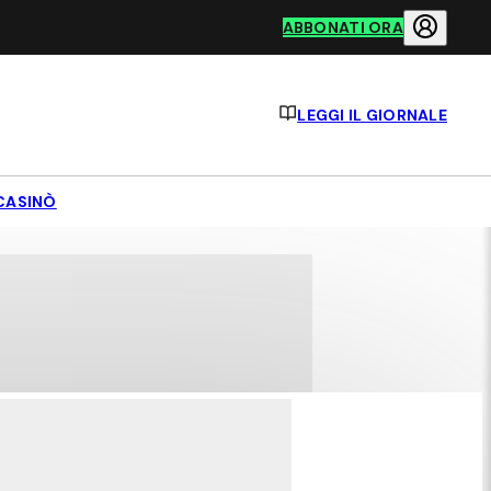
ABBONATI ORA
LEGGI IL GIORNALE
CASINÒ