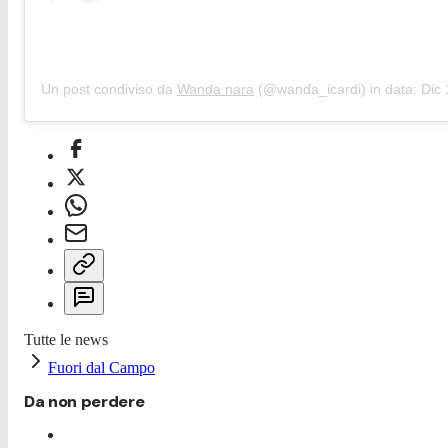
Un post condiviso da
Wanda nara
(@wanda_icardi) in data:
Dic 1
Tutte le news
Fuori dal Campo
Da non perdere