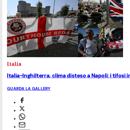
Italia
Italia-Inghilterra, clima disteso a Napoli: i tifosi i
GUARDA LA GALLERY