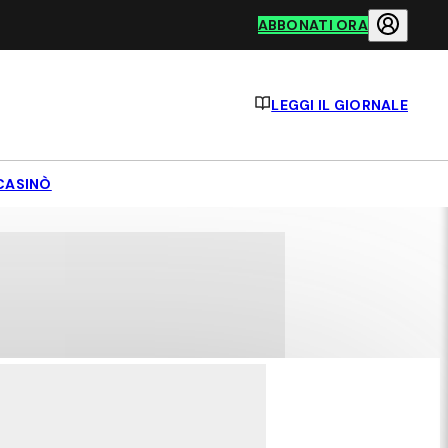
ABBONATI ORA
LEGGI IL GIORNALE
CASINÒ