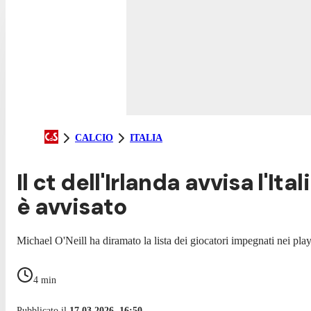
CALCIO
ITALIA
Il ct dell'Irlanda avvisa l'It
è avvisato
Michael O'Neill ha diramato la lista dei giocatori impegnati nei play
4
min
Pubblicato il
17.03.2026, 16:50