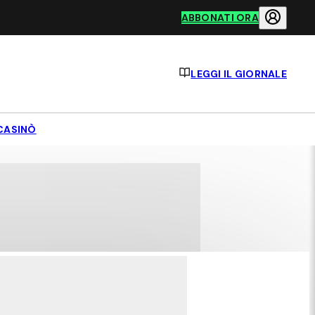
ABBONATI ORA
LEGGI IL GIORNALE
CASINÒ