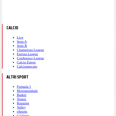
CALCIO
Live
Serie A
Serie B
Champions League
Europa League
Conference League
Calcio Estero
Calciomercato
ALTRI SPORT
Formula 1
Motomondiale
Basket
Tennis
Running
Volley
eSports
Ciclismo