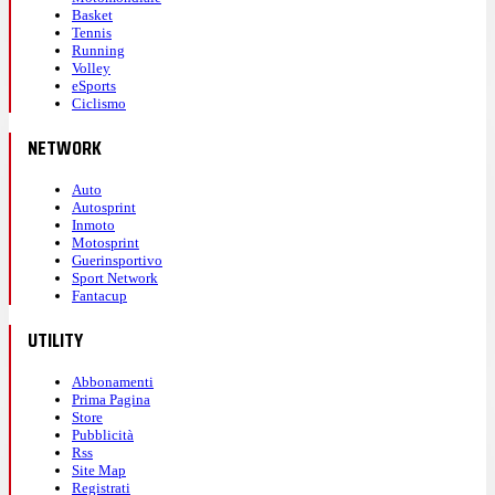
Basket
Tennis
Running
Volley
eSports
Ciclismo
NETWORK
Auto
Autosprint
Inmoto
Motosprint
Guerinsportivo
Sport Network
Fantacup
UTILITY
Abbonamenti
Prima Pagina
Store
Pubblicità
Rss
Site Map
Registrati