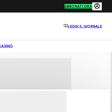
ABBONATI ORA
LEGGI IL GIORNALE
CASINÒ