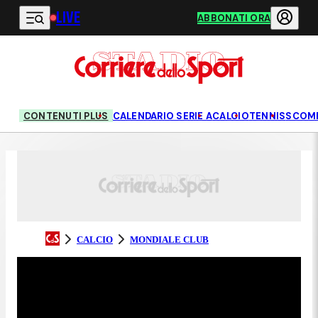
LIVE
Vai al contenuto principale
ABBONATI ORA
CONTENUTI PLUS
CALENDARIO SERIE A
CALCIO
TENNIS
SCOM
CALCIO
MONDIALE CLUB