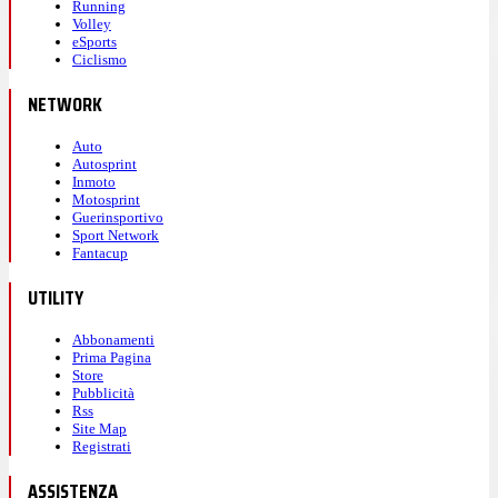
Running
Volley
eSports
Ciclismo
NETWORK
Auto
Autosprint
Inmoto
Motosprint
Guerinsportivo
Sport Network
Fantacup
UTILITY
Abbonamenti
Prima Pagina
Store
Pubblicità
Rss
Site Map
Registrati
ASSISTENZA