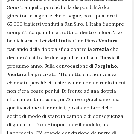
Sono tranquillo perché ho la disponibilità dei
giocatori e la gente che ci segue, basti pensare i
65.000 biglietti venduti a San Siro. L'Italia è sempre
compattata quando si tratta di dentro o fuori
". Lo
ha dichiarato il
ct dell'Italia
Gian Piero
Ventura
,
parlando della doppia sfida contro la
Svezia
che
deciderà chi tra le due squadre andrà in
Russia
il
prossimo anno. Sulla convocazione di
Jorginho
,
Ventura
ha precisato: "
Ho detto che non veniva
chiamato perché ci schieravamo con un ruolo in cui
non c'era posto per lui. Di fronte ad una doppia
sfida importantissima, in 72 ore ci giochiamo una
qualificazione ai mondiali, possiamo fare delle
scelte di modo di stare in campo e di conseguenza
di giocatori. Non è importante il modulo, ma
l'approccio. C'è grande convinzione da parte di