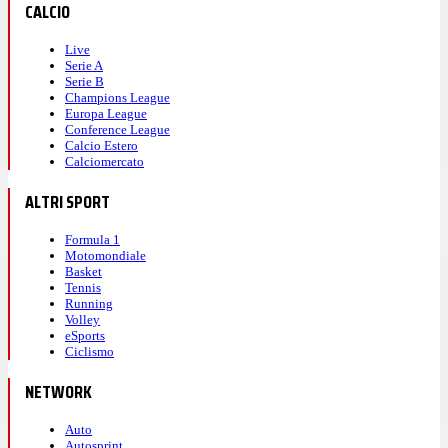
CALCIO
Live
Serie A
Serie B
Champions League
Europa League
Conference League
Calcio Estero
Calciomercato
ALTRI SPORT
Formula 1
Motomondiale
Basket
Tennis
Running
Volley
eSports
Ciclismo
NETWORK
Auto
Autosprint