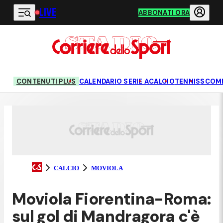
LIVE
Vai al contenuto principale
ABBONATI ORA
CONTENUTI PLUS
CALENDARIO SERIE A
CALCIO
TENNIS
SCOM
CALCIO
MOVIOLA
Moviola Fiorentina-Roma:
sul gol di Mandragora c'è