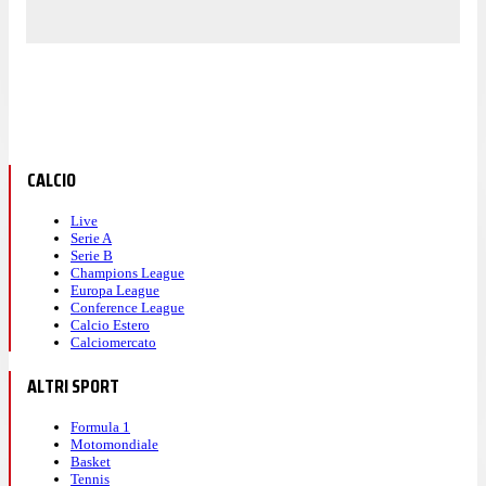
CALCIO
Live
Serie A
Serie B
Champions League
Europa League
Conference League
Calcio Estero
Calciomercato
ALTRI SPORT
Formula 1
Motomondiale
Basket
Tennis