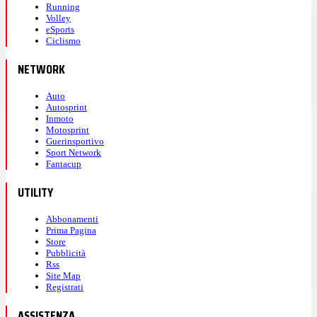
Running
Volley
eSports
Ciclismo
NETWORK
Auto
Autosprint
Inmoto
Motosprint
Guerinsportivo
Sport Network
Fantacup
UTILITY
Abbonamenti
Prima Pagina
Store
Pubblicità
Rss
Site Map
Registrati
ASSISTENZA