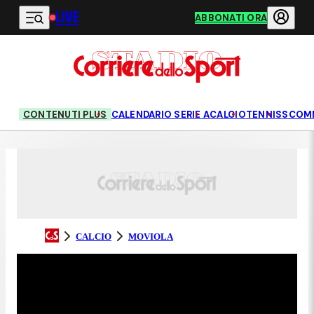
LIVE
Vai al contenuto principale
ABBONATI ORA
CONTENUTI PLUS
CALENDARIO SERIE A
CALCIO
TENNIS
SCOM
CALCIO
MOVIOLA