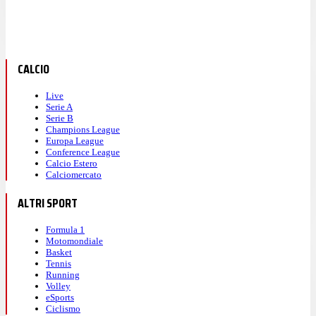
CALCIO
Live
Serie A
Serie B
Champions League
Europa League
Conference League
Calcio Estero
Calciomercato
ALTRI SPORT
Formula 1
Motomondiale
Basket
Tennis
Running
Volley
eSports
Ciclismo