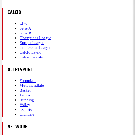
CALCIO
Live
Serie A
Serie B
Champions League
Europa League
Conference League
Calcio Estero
Calciomercato
ALTRI SPORT
Formula 1
Motomondiale
Basket
Tennis
Running
Volley
eSports
Ciclismo
NETWORK