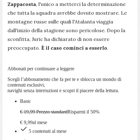
Zappacosta
, l'unico a metterci la determinazione
che tutta la squadra avrebbe dovuto mostrare. Le
montagne russe sulle quali l'Atalanta viaggia
dall'inizio della stagione sono pericolose. Dopo la
sconfitta, Juric ha dichiarato di non essere
preoccupato.
È il caso cominci a esserlo
.
Abbonati per continuare a leggere
Scegli l’abbonamento che fa per te e sblocca un mondo di
contenuti esclusivi,
navighi senza interruzioni e scopri il piacere della lettura.
Basic
€ 19,99
Prezzo standard
Risparmi il
50
%
€
9
,
99
al mese
5 contenuti al mese