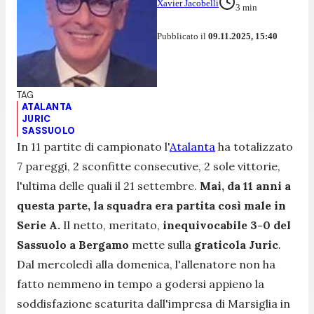
Xavier Jacobelli
3
min
Pubblicato il
09.11.2025, 15:40
ATALANTA
JURIC
SASSUOLO
In 11 partite di campionato l'
Atalanta
ha totalizzato
7 pareggi, 2 sconfitte consecutive, 2 sole vittorie,
l'ultima delle quali il 21 settembre.
Mai, da 11 anni a
questa parte, la squadra era partita così male in
Serie A.
Il netto, meritato,
inequivocabile 3-0 del
Sassuolo a Bergamo
mette sulla
graticola Juric
.
Dal mercoledì alla domenica, l'allenatore non ha
fatto nemmeno in tempo a godersi appieno la
soddisfazione scaturita dall'impresa di Marsiglia in