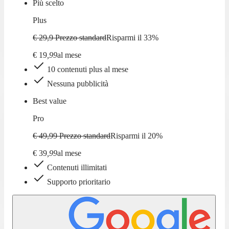
Più scelto
Plus
€ 29,9
Prezzo standard
Risparmi il
33
%
€
19
,
99
al mese
10 contenuti plus al mese
Nessuna pubblicità
Best value
Pro
€ 49,99
Prezzo standard
Risparmi il
20
%
€
39
,
99
al mese
Contenuti illimitati
Supporto prioritario