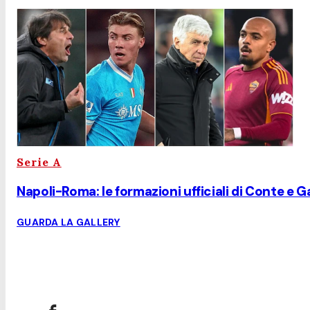
Serie A
Napoli-Roma: le formazioni ufficiali di Conte e G
GUARDA LA GALLERY