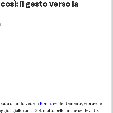
osì: il gesto verso la
i
zola
quando vede la
Roma
, evidentemente, è bravo e
io i giallorossi. Gol, molto bello anche se deviato,