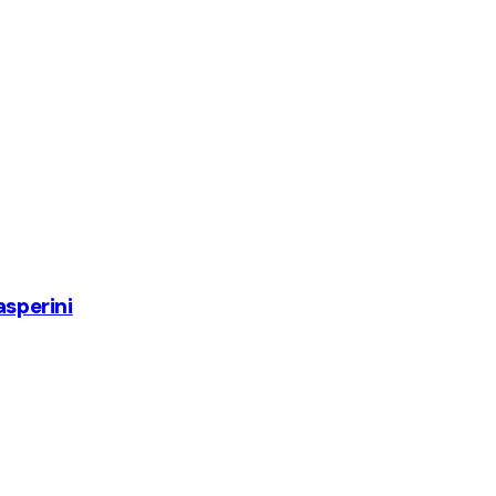
asperini