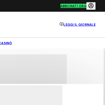
ABBONATI ORA
LEGGI IL GIORNALE
CASINÒ