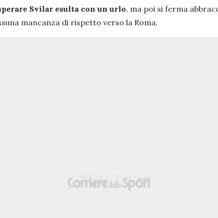
perare Svilar esulta con un urlo
, ma poi si ferma abbracc
Nessuna mancanza di rispetto verso la Roma.