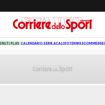
NUTI PLUS
CALENDARIO SERIE A
CALCIO
TENNIS
SCOMMESSE