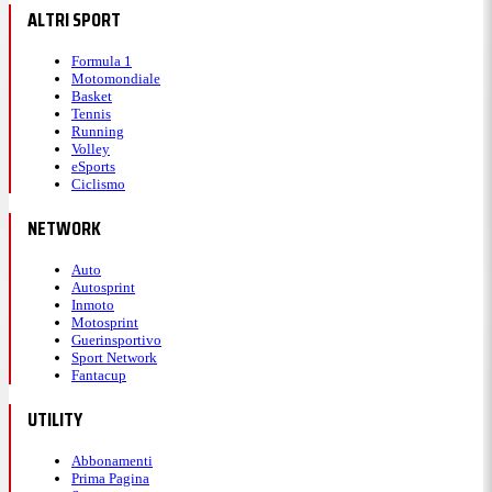
ALTRI SPORT
Formula 1
Motomondiale
Basket
Tennis
Running
Volley
eSports
Ciclismo
NETWORK
Auto
Autosprint
Inmoto
Motosprint
Guerinsportivo
Sport Network
Fantacup
UTILITY
Abbonamenti
Prima Pagina