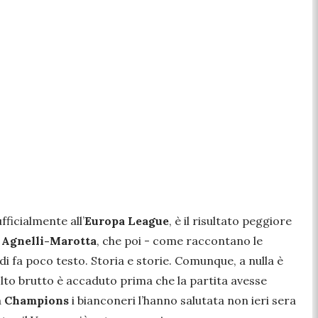
fficialmente all’
Europa League
, è il risultato peggiore
a
Agnelli-Marotta
, che poi - come raccontano le
di fa poco testo. Storia e storie. Comunque, a nulla è
lto brutto è accaduto prima che la partita avesse
a
Champions
i bianconeri l’hanno salutata non ieri sera