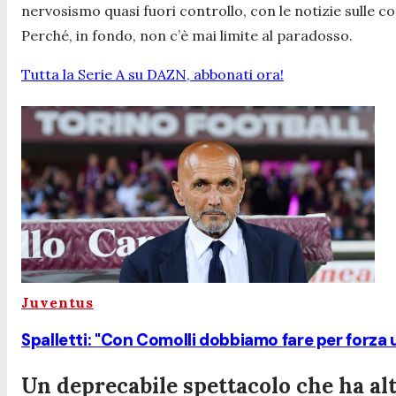
nervosismo quasi fuori controllo, con le notizie sulle co
Perché, in fondo, non c’è mai limite al paradosso.
Tutta la Serie A su DAZN, abbonati ora!
Juventus
Spalletti: "Con Comolli dobbiamo fare per forza
Un deprecabile spettacolo che ha alte