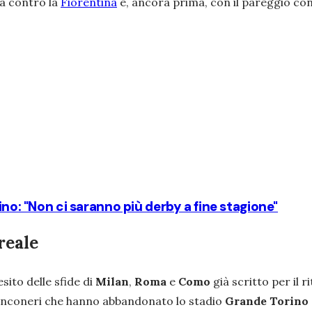
na contro la
Fiorentina
e, ancora prima, con il pareggio con
ino: "Non ci saranno più derby a fine stagione"
reale
’esito delle sfide di
Milan
,
Roma
e
Como
già scritto per il r
ianconeri che hanno abbandonato lo stadio
Grande Torino