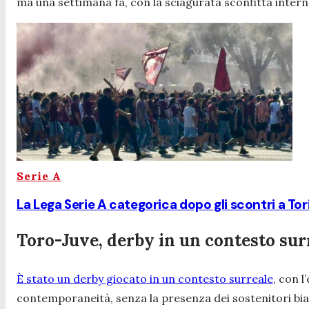
ma una settimana fa, con la sciagurata sconfitta inter
Serie A
La Lega Serie A categorica dopo gli scontri a Tor
Toro-Juve, derby in un contesto sur
È stato un derby giocato in un contesto surreale
, con l
contemporaneità, senza la presenza dei sostenitori b