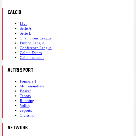
CALCIO
Live
Serie A
Serie B
Champions League
Europa League
Conference League
Calcio Estero
Calciomercato
ALTRI SPORT
Formula 1
Motomondiale
Basket
Tennis
Running
Volley
eSports
Ciclismo
NETWORK