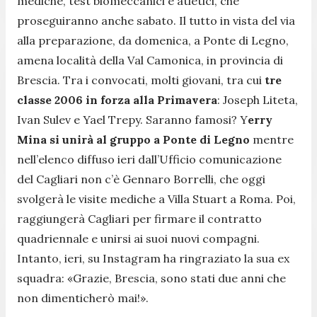
mediche, test biomeccanici e atletici, che
proseguiranno anche sabato. Il tutto in vista del via
alla preparazione, da domenica, a Ponte di Legno,
amena località della Val Camonica, in provincia di
Brescia. Tra i convocati, molti giovani, tra cui
tre
classe 2006 in forza alla Primavera
: Joseph Liteta,
Ivan Sulev e Yael Trepy. Saranno famosi? Y
erry
Mina si unirà al gruppo a Ponte di Legno
mentre
nell’elenco diffuso ieri dall’Ufficio comunicazione
del Cagliari non c’è Gennaro Borrelli, che oggi
svolgerà le visite mediche a Villa Stuart a Roma. Poi,
raggiungerà Cagliari per firmare il contratto
quadriennale e unirsi ai suoi nuovi compagni.
Intanto, ieri, su Instagram ha ringraziato la sua ex
squadra: «
Grazie, Brescia, sono stati due anni che
non dimenticherò mai!».