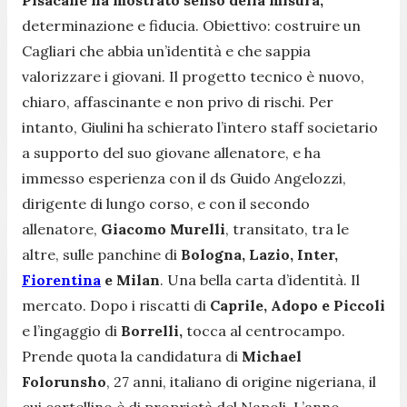
determinazione e fiducia. Obiettivo: costruire un
Cagliari che abbia un’identità e che sappia
valorizzare i giovani. Il progetto tecnico è nuovo,
chiaro, affascinante e non privo di rischi. Per
intanto, Giulini ha schierato l’intero staff societario
a supporto del suo giovane allenatore, e ha
immesso esperienza con il ds Guido Angelozzi,
dirigente di lungo corso, e con il secondo
allenatore,
Giacomo Murelli
, transitato, tra le
altre, sulle panchine di
Bologna, Lazio, Inter,
Fiorentina
e Milan
. Una bella carta d’identità. Il
mercato. Dopo i riscatti di
Caprile, Adopo e Piccoli
e l’ingaggio di
Borrelli,
tocca al centrocampo.
Prende quota la candidatura di
Michael
Folorunsho
, 27 anni, italiano di origine nigeriana, il
cui cartellino è di proprietà del Napoli. L’anno