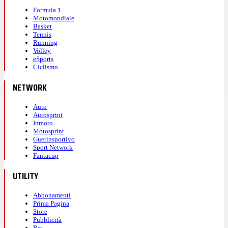
Formula 1
Motomondiale
Basket
Tennis
Running
Volley
eSports
Ciclismo
NETWORK
Auto
Autosprint
Inmoto
Motosprint
Guerinsportivo
Sport Network
Fantacup
UTILITY
Abbonamenti
Prima Pagina
Store
Pubblicità
Rss