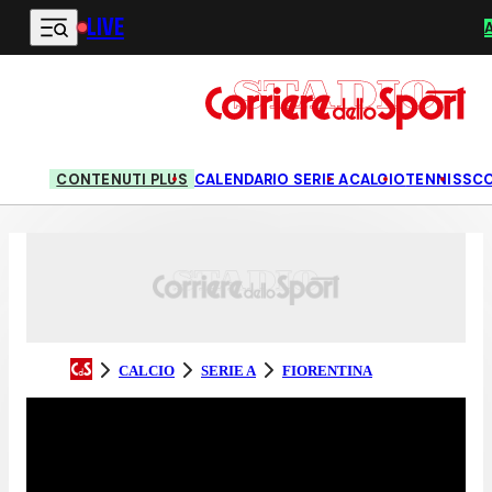
LIVE
Vai al contenuto principale
CONTENUTI PLUS
CALENDARIO SERIE A
CALCIO
TENNIS
SC
CALCIO
SERIE A
FIORENTINA