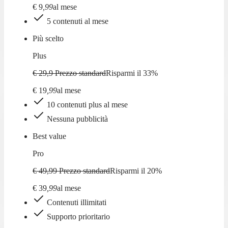
€
9
,
99
al mese
5 contenuti al mese
Più scelto
Plus
€ 29,9
Prezzo standard
Risparmi il
33
%
€
19
,
99
al mese
10 contenuti plus al mese
Nessuna pubblicità
Best value
Pro
€ 49,99
Prezzo standard
Risparmi il
20
%
€
39
,
99
al mese
Contenuti illimitati
Supporto prioritario