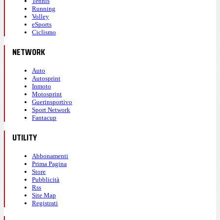
Tennis
Running
Volley
eSports
Ciclismo
NETWORK
Auto
Autosprint
Inmoto
Motosprint
Guerinsportivo
Sport Network
Fantacup
UTILITY
Abbonamenti
Prima Pagina
Store
Pubblicità
Rss
Site Map
Registrati