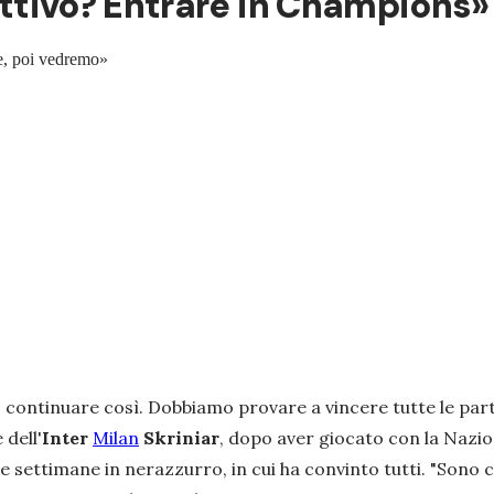
iettivo? Entrare in Champions»
te, poi vedremo»
ontinuare così. Dobbiamo provare a vincere tutte le parti
 dell'
Inter
Milan
Skriniar
, dopo aver giocato con la Nazion
e settimane in nerazzurro, in cui ha convinto tutti. "
Sono c