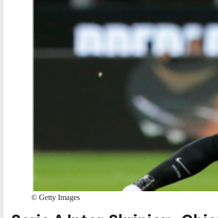
©
Getty Images