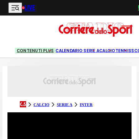
LIVE
Vai al contenuto principale
CONTENUTI PLUS
CALENDARIO SERIE A
CALCIO
TENNIS
SC
CALCIO
SERIE A
INTER