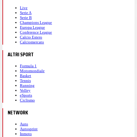
Live
Serie A
Serie B
Champions League
Europa League
Conference League
Calcio Estero
Calciomercato
ALTRI SPORT
Formula 1
Motomondiale
Basket
Tennis
Running
Volley
eSports
Ciclismo
NETWORK
Auto
Autosprint
Inmoto