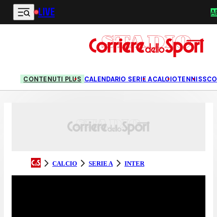
LIVE
Vai al contenuto principale
A
CONTENUTI PLUS
CALENDARIO SERIE A
CALCIO
TENNIS
SCO
CALCIO
SERIE A
INTER