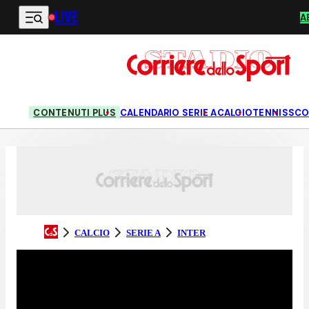
LIVE
Vai al contenuto principale
A
CONTENUTI PLUS
CALENDARIO SERIE A
CALCIO
TENNIS
SCO
CALCIO
SERIE A
INTER