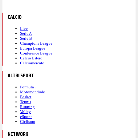
CALCIO
Live
Serie A
Serie B
Champions League
Europa League
Conference League
Calcio Estero
Calciomercato
ALTRI SPORT
Formula 1
Motomondiale
Basket
Tennis
Running
Volley
eSports
Ciclismo
NETWORK