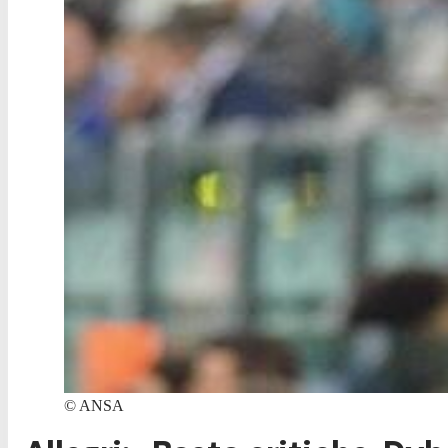
©
ANSA