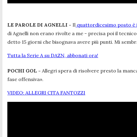
LE PAROLE DI AGNELLI -
Il
quattordicesimo posto è 
di Agnelli non erano rivolte a me - precisa poi il tecni
detto 15 giorni che bisognava avere più punti. Mi semb
Tutta la Serie A su DAZN, abbonati ora!
POCHI GOL -
Allegri spera di risolvere presto la manc
fase offensiva».
VIDEO: ALLEGRI CITA FANTOZZI