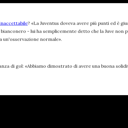
inaccettabile
?
«La Juventus doveva avere più punti ed è gius
co bianconero - lui ha semplicemente detto che la Juve non p
ra un'osservazione normale».
anza di gol:
«Abbiamo dimostrato di avere una buona solidità