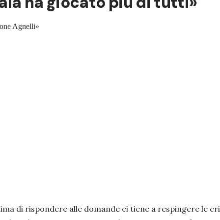
ala ha giocato più di tutti»
ione Agnelli»
ima di rispondere alle domande ci tiene a respingere le cr