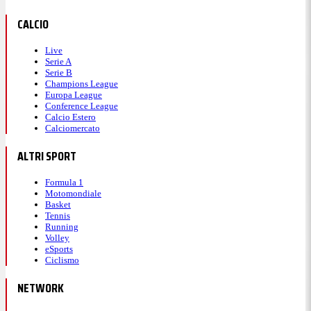
CALCIO
Live
Serie A
Serie B
Champions League
Europa League
Conference League
Calcio Estero
Calciomercato
ALTRI SPORT
Formula 1
Motomondiale
Basket
Tennis
Running
Volley
eSports
Ciclismo
NETWORK