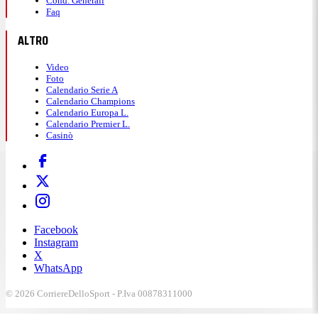
Cond. Generali
Faq
ALTRO
Video
Foto
Calendario Serie A
Calendario Champions
Calendario Europa L.
Calendario Premier L.
Casinò
Facebook
Instagram
X
WhatsApp
© 2026 CorriereDelloSport - P.Iva 00878311000