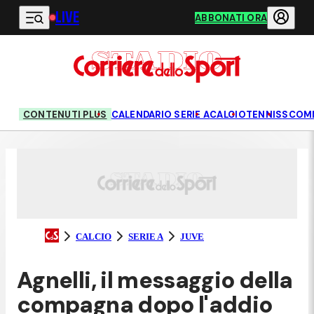
LIVE
Vai al contenuto principale
ABBONATI ORA
CONTENUTI PLUS
CALENDARIO SERIE A
CALCIO
TENNIS
SCOM
CALCIO
SERIE A
JUVE
Agnelli, il messaggio della
compagna dopo l'addio